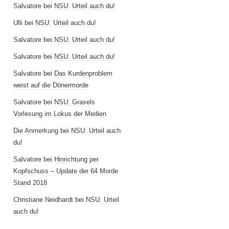
Salvatore
bei
NSU: Urteil auch du!
Ulli
bei
NSU: Urteil auch du!
Salvatore
bei
NSU: Urteil auch du!
Salvatore
bei
NSU: Urteil auch du!
Salvatore
bei
Das Kurdenproblem
weist auf die Dönermorde
Salvatore
bei
NSU: Grasels
Vorlesung im Lokus der Medien
Die Anmerkung
bei
NSU: Urteil auch
du!
Salvatore
bei
Hinrichtung per
Kopfschuss – Update der 64 Morde
Stand 2018
Christiane Neidhardt
bei
NSU: Urteil
auch du!