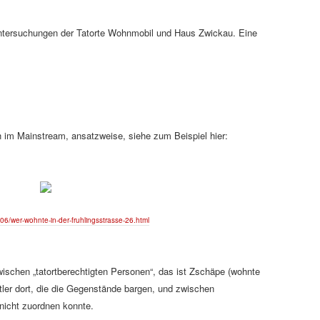
Untersuchungen der Tatorte Wohnmobil und Haus Zwickau. Eine
m Mainstream, ansatzweise, siehe zum Beispiel hier:
/06/wer-wohnte-in-der-fruhlingsstrasse-26.html
schen „tatortberechtigten Personen“, das ist Zschäpe (wohnte
tler dort, die die Gegenstände bargen,
und zwischen
icht zuordnen konnte.