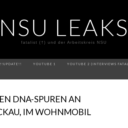
NSU LEAK
fatalist (†) und der Arbeitskreis NSU
!!UPDATE!!
YOUTUBE 1
YOUTUBE 2 (INTERVIEWS FATA
EN DNA-SPUREN AN
ICKAU, IM WOHNMOBIL