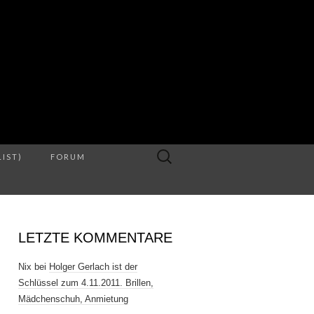
S
Suche
LIST)
FORUM
nach:
LETZTE KOMMENTARE
Nix
bei
Holger Gerlach ist der
Schlüssel zum 4.11.2011. Brillen,
Mädchenschuh, Anmietung