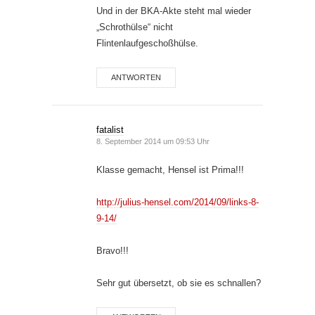
Und in der BKA-Akte steht mal wieder
„Schrothülse“ nicht
Flintenlaufgeschoßhülse.
ANTWORTEN
fatalist
8. September 2014 um 09:53 Uhr
Klasse gemacht, Hensel ist Prima!!!
http://julius-hensel.com/2014/09/links-8-
9-14/
Bravo!!!
Sehr gut übersetzt, ob sie es schnallen?