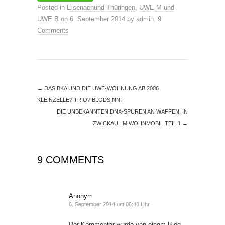
Posted in
Eisenachund Thüringen
,
UWE M und
UWE B
on
6. September 2014
by
admin
.
9
Comments
←
DAS BKA UND DIE UWE-WOHNUNG AB 2006.
KLEINZELLE? TRIO? BLÖDSINN!
DIE UNBEKANNTEN DNA-SPUREN AN WAFFEN, IN
ZWICKAU, IM WOHNMOBIL TEIL 1
→
9 COMMENTS
Anonym
6. September 2014 um 06:48 Uhr
Der Kommentar wurde von einem Blog-