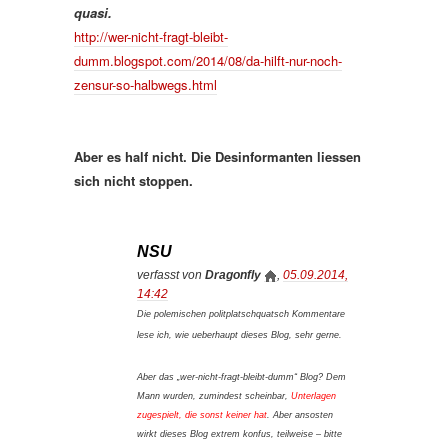
quasi.
http://wer-nicht-fragt-bleibt-
dumm.blogspot.com/2014/08/da-hilft-nur-noch-
zensur-so-halbwegs.html
Aber es half nicht. Die Desinformanten liessen
sich nicht stoppen.
NSU
verfasst von
Dragonfly
,
05.09.2014,
14:42
Die polemischen politplatschquatsch Kommentare
lese ich, wie ueberhaupt dieses Blog, sehr gerne.
Aber das „wer-nicht-fragt-bleibt-dumm“ Blog? Dem
Mann wurden, zumindest scheinbar,
Unterlagen
zugespielt, die sonst keiner hat
. Aber ansosten
wirkt dieses Blog extrem konfus, teilweise – bitte