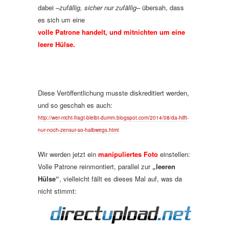
dabei –
zufällig, sicher nur zufällig
– übersah, dass
es sich um eine
volle Patrone handelt, und mitnichten um eine
leere Hülse.
Diese Veröffentlichung musste diskreditiert werden,
und so geschah es auch:
http://wer-nicht-fragt-bleibt-dumm.blogspot.com/2014/08/da-hilft-
nur-noch-zensur-so-halbwegs.html
Wir werden jetzt ein
manipuliertes Foto
einstellen:
Volle Patrone reinmontiert, parallel zur
„leeren
Hülse“
, vielleicht fällt es dieses Mal auf, was da
nicht stimmt: