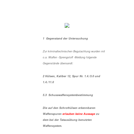
1 Gegenstand der Untersuchung
Zur kriminaltechnischen Begutachtung wurden mit
o.a. Waffen -Sprengstoff -Meldung folgende
Gegenstände übersandt:
2 Hülsen, Kaliber 12, Spur Nr. 1.4./3.0 und
1.4./11.0
5.3 Schusswaffensystembestimmung
Die auf den Schrothülsen erkennbaren
Waffenspuren
erlauben keine Aussage
zu
dem bei der Tatausübung benutzten
Waffensystem.