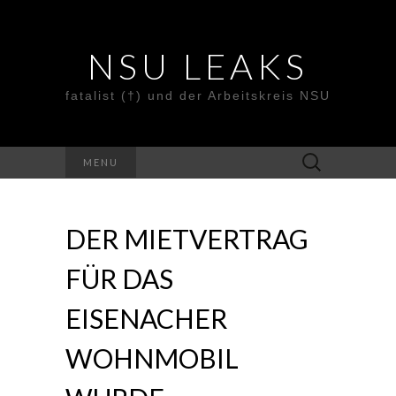
NSU LEAKS
fatalist (†) und der Arbeitskreis NSU
Suche
MENU
nach:
DER MIETVERTRAG
FÜR DAS
EISENACHER
WOHNMOBIL