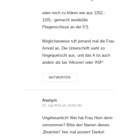
wäre noch zu klären wie aus 1262,-
1155,- gemacht wurde(die
Fliegenschisse an der 5?).
Möglicherweise ruft jemand mal die Frau
Arnold an. Die Unterschrift sieht so
hingequetscht aus, und das A ist auch
anders als bei 'Alkoven' oder 'A5P'.
ANTWORTEN
Anonym
10. Juli 2014 um 10:02 Uhr
Ungeheuerlich! Wer hat Frau Horn denn
vernommen? Bitte den Namen dieses
„Beamten“ hier mal posten! Danke!