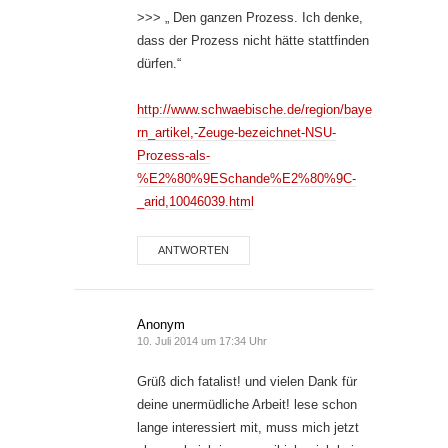
>>> „ Den ganzen Prozess. Ich denke,
dass der Prozess nicht hätte stattfinden
dürfen.“
http://www.schwaebische.de/region/baye
rn_artikel,-Zeuge-bezeichnet-NSU-
Prozess-als-
%E2%80%9ESchande%E2%80%9C-
_arid,10046039.html
ANTWORTEN
Anonym
10. Juli 2014 um 17:34 Uhr
Grüß dich fatalist! und vielen Dank für
deine unermüdliche Arbeit! lese schon
lange interessiert mit, muss mich jetzt