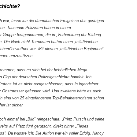
chichte?
ch war, fasse ich die dramatischen Ereignisse des gestrigen
n. Tausende Polizisten haben in einem
ner Gruppe festgenommen, die in „Vorbereitung der Bildung
n. Die Noch-nicht-Terroristen hatten einen „militärischen
ichem“bewaffnet war. Mit diesem „militärischen Equipment“
wesen umzustürzen.
ommen, dass es sich bei der behördlichen Mega-
Flop der deutschen Polizeigeschichte handelt. Ich
rstens ist es nicht ausgeschlossen, dass in irgendeiner
r Obstmesser gefunden wird. Und zweitens hätte es auch
in sind von 25 eingefangenen Top-Beinaheterroristen schon
r ist sicher.
och einmal bei „Bild“ reingeschaut. „Prinz Putsch und seine
eits auf Platz fünf gerutscht, direkt hinter „Fieses
“. Da wusste ich: Die Aktion war ein voller Erfolg. Nancy