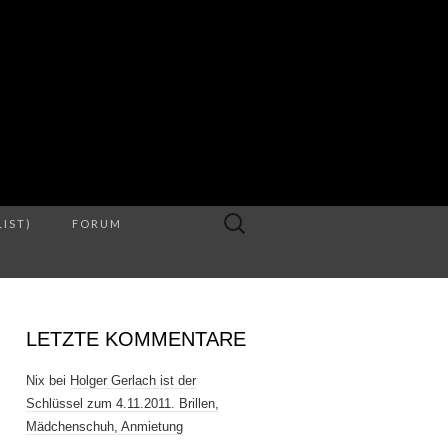
S
Suche
LIST)
FORUM
nach:
LETZTE KOMMENTARE
Nix
bei
Holger Gerlach ist der
Schlüssel zum 4.11.2011. Brillen,
Mädchenschuh, Anmietung