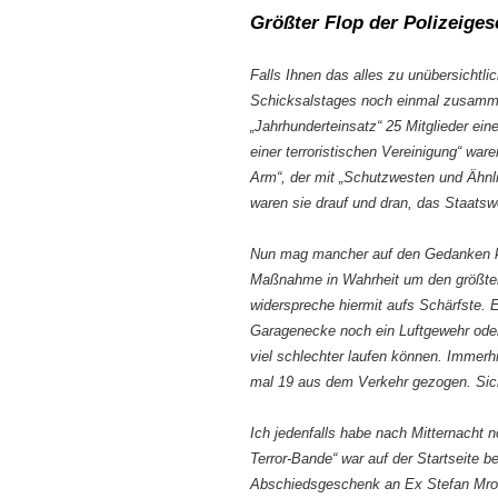
Größter Flop der Polizeiges
Falls Ihnen das alles zu unübersichtli
Schicksalstages noch einmal zusamme
„Jahrhunderteinsatz“ 25 Mitglieder ei
einer terroristischen Vereinigung“ ware
Arm“, der mit „Schutzwesten und Ähnl
waren sie drauf und dran, das Staats
Nun mag mancher auf den Gedanken k
Maßnahme in Wahrheit um den größten 
widerspreche hiermit aufs Schärfste. E
Garagenecke noch ein Luftgewehr ode
viel schlechter laufen können. Immerh
mal 19 aus dem Verkehr gezogen. Siche
Ich jedenfalls habe nach Mitternacht n
Terror-Bande“ war auf der Startseite ber
Abschiedsgeschenk an Ex Stefan Mross