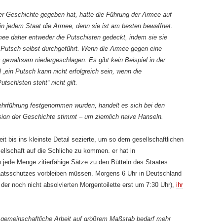
der Geschichte gegeben hat, hatte die Führung der Armee auf
 in jedem Staat die Armee, denn sie ist am besten bewaffnet.
mee daher entweder die Putschisten gedeckt, indem sie sie
n Putsch selbst durchgeführt. Wenn die Armee gegen eine
s gewaltsam niedergeschlagen. Es gibt kein Beispiel in der
 „ein Putsch kann nicht erfolgreich sein, wenn die
tschisten steht“ nicht gilt.
ehrführung festgenommen wurden, handelt es sich bei den
ersion der Geschichte stimmt – um ziemlich naive Hanseln.
it bis ins kleinste Detail sezierte, um so dem gesellschaftlichen
ellschaft auf die Schliche zu kommen. er hat in
 jede Menge zitierfähige Sätze zu den Bütteln des Staates
taatsschutzes vorbleiben müssen. Morgens 6 Uhr in Deutschland
der noch nicht absolvierten Morgentoilette erst um 7:30 Uhr),
ihr
er gemeinschaftliche Arbeit auf größrem Maßstab bedarf mehr