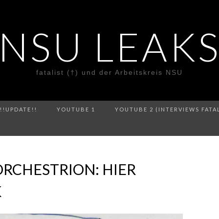
NSU LEAK
fatalist (†) und der Arbeitskreis NSU
!!UPDATE!!
YOUTUBE 1
YOUTUBE 2 (INTERVIEWS FATA
RCHESTRION: HIER
K