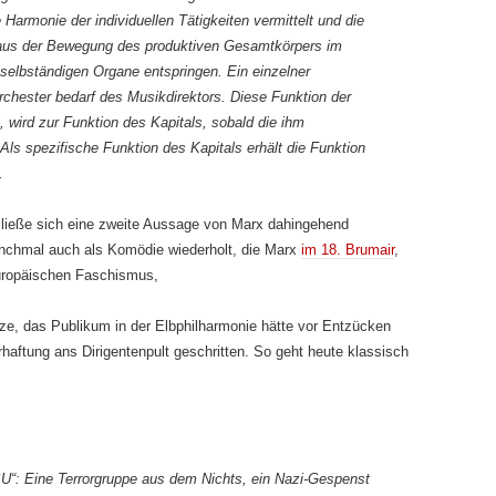
 Harmonie der individuellen Tätigkeiten vermittelt und die
e aus der Bewegung des produktiven Gesamtkörpers im
selbständigen Organe entspringen. Ein einzelner
n Orchester bedarf des Musikdirektors. Diese Funktion der
 wird zur Funktion des Kapitals, sobald die ihm
 Als spezifische Funktion des Kapitals erhält die Funktion
.
 ließe sich eine zweite Aussage von Marx dahingehend
anchmal auch als Komödie wiederholt, die Marx
im 18. Brumair
,
europäischen Faschismus,
nze, das Publikum in der Elbphilharmonie hätte vor Entzücken
rhaftung ans Dirigentenpult geschritten. So geht heute klassisch
U“: Eine Terrorgruppe aus dem Nichts, ein Nazi-Gespenst