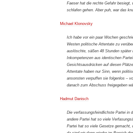
Faeser hat die rechte Gefahr besiegt
schlafen gehen. Aber puh, war das k
Michael Klonovsky
Ich habe vor ein paar Wochen geschri
Westen politische Attentate zu verüb
auslöschte, säßen 48 Stunden später 
Inkompetenzen aus identischen Partei
Gesichtsausdrücken auf diesen Plätzen,
Attentate haben nur Sinn, wenn politi
ansonsten verpuffen sie folgenlos – 
danach zum Abschuss freigegeben wä
Hadmut Danisch
Die verfassungsfeindlichste Partei in 
andere Partei hat so viele Verfasung
Partei hat so viele Gesetze gemacht,
da sind wir dann wieder im Bereich de