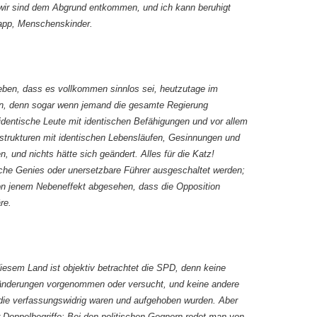
, wir sind dem Abgrund entkommen, und ich kann beruhigt
napp, Menschenskinder.
eben, dass es vollkommen sinnlos sei, heutzutage im
en, denn sogar wenn jemand die gesamte Regierung
identische Leute mit identischen Befähigungen und vor allem
strukturen mit identischen Lebensläufen, Gesinnungen und
 und nichts hätte sich geändert. Alles für die Katz!
sche Genies oder unersetzbare Führer ausgeschaltet werden;
von jenem Nebeneffekt abgesehen, dass die Opposition
re.
diesem Land ist objektiv betrachtet die SPD, denn keine
sänderungen vorgenommen oder versucht, und keine andere
 die verfassungswidrig waren und aufgehoben wurden. Aber
r Doppelbegriffe: Bei den politischen Gegnern redet man von