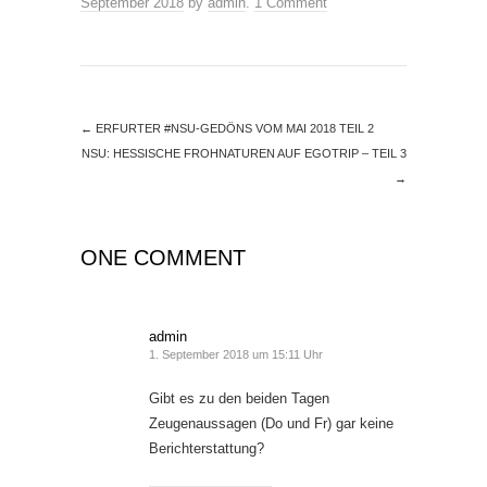
September 2018
by
admin
.
1 Comment
←
ERFURTER #NSU-GEDÖNS VOM MAI 2018 TEIL 2
NSU: HESSISCHE FROHNATUREN AUF EGOTRIP – TEIL 3
→
ONE COMMENT
admin
1. September 2018 um 15:11 Uhr
Gibt es zu den beiden Tagen
Zeugenaussagen (Do und Fr) gar keine
Berichterstattung?