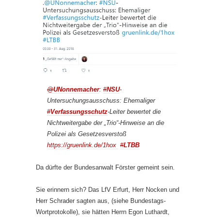
@
UNonnemacher
:
#
NSU
-
Untersuchungsausschuss: Ehemaliger
#
Verfassungsschutz
-Leiter bewertet die
Nichtweitergabe der „Trio“-Hinweise an die
Polizei als Gesetzesverstoß
https://
gruenlink.de/1hox
#
LTBB
Da dürfte der Bundesanwalt Förster gemeint sein.
Sie erinnern sich? Das LfV Erfurt, Herr Nocken und
Herr Schrader sagten aus, (siehe Bundestags-
Wortprotokolle), sie hätten Herrn Egon Luthardt,