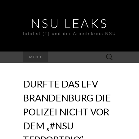
NSU LEAKS
fatalist (†) und der Arbeitskreis NSU
Suche
MENU
nach:
DURFTE DAS LFV
BRANDENBURG DIE
POLIZEI NICHT VOR
DEM „#NSU