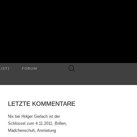
S
Suche
LIST)
FORUM
nach:
LETZTE KOMMENTARE
Nix
bei
Holger Gerlach ist der
Schlüssel zum 4.11.2011. Brillen,
Mädchenschuh, Anmietung