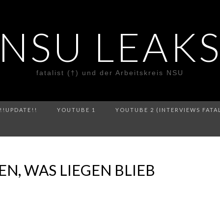
NSU LEAK
fatalist (†) und der Arbeitskreis NSU
!!UPDATE!!
YOUTUBE 1
YOUTUBE 2 (INTERVIEWS FATA
N, WAS LIEGEN BLIEB