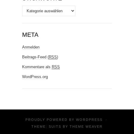
Stichworte
META
Anmelden
Beitrags-Feed (
RSS
)
Kommentare als
RSS
WordPress.org
PROUDLY POWERED BY
WORDPRESS
·
THEME: SUITS BY
THEME WEAVER