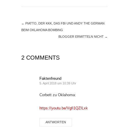
←
PIATTO, DER KKK, DAS FBI UND ANDY THE GERMAN
BEIM OKLAHOMA BOMBING
BLOGGER ERMITTELN NICHT
→
2 COMMENTS
Faktenfreund
5. April 2018 um 10:39 Uhr
Corbett zu Oklahoma:
https://youtu.be/Vgfi1QZILxk
ANTWORTEN