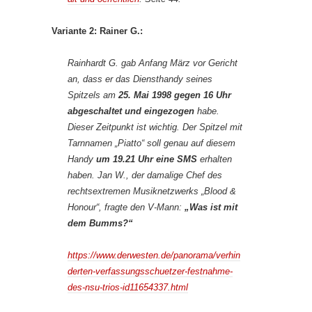
Variante 2: Rainer G.:
Rainhardt G. gab Anfang März vor Gericht
an, dass er das Diensthandy seines
Spitzels am
25. Mai 1998
gegen 16 Uhr
abgeschaltet und eingezogen
habe.
Dieser Zeitpunkt ist wichtig. Der Spitzel mit
Tarnnamen „Piatto“ soll genau auf diesem
Handy
um 19.21 Uhr eine SMS
erhalten
haben. Jan W., der damalige Chef des
rechtsextremen Musiknetzwerks „Blood &
Honour“, fragte den V-Mann:
„Was ist mit
dem Bumms?“
https://www.derwesten.de/panorama/verhin
derten-verfassungsschuetzer-festnahme-
des-nsu-trios-id11654337.html