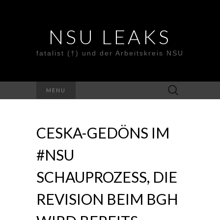
NSU LEAKS
fatalist (†) und der Arbeitskreis NSU
Suche
MENU
nach:
CESKA-GEDÖNS IM
#NSU
SCHAUPROZESS, DIE
REVISION BEIM BGH