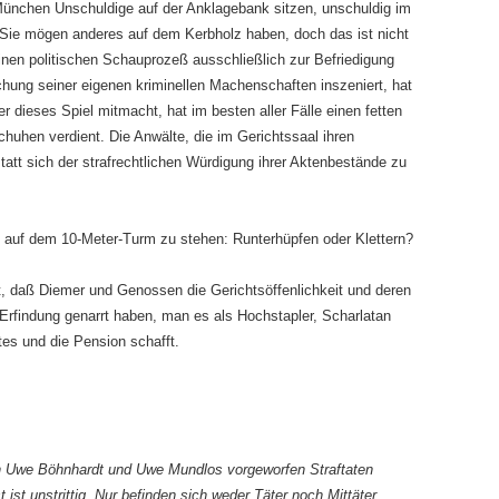
ünchen Unschuldige auf der Anklagebank sitzen, unschuldig im
 Sie mögen anderes auf dem Kerbholz haben, doch das ist nicht
nen politischen Schauprozeß ausschließlich zur Befriedigung
hung seiner eigenen kriminellen Machenschaften inszeniert, hat
er dieses Spiel mitmacht, hat im besten aller Fälle einen fetten
chuhen verdient. Die Anwälte, die im Gerichtssaal ihren
att sich der strafrechtlichen Würdigung ihrer Aktenbestände zu
, auf dem 10-Meter-Turm zu stehen: Runterhüpfen oder Klettern?
, daß Diemer und Genossen die Gerichtsöffenlichkeit und deren
 Erfindung genarrt haben, man es als Hochstapler, Scharlatan
es und die Pension schafft.
n Uwe Böhnhardt und Uwe Mundlos vorgeworfen Straftaten
ist unstrittig. Nur befinden sich weder Täter noch Mittäter