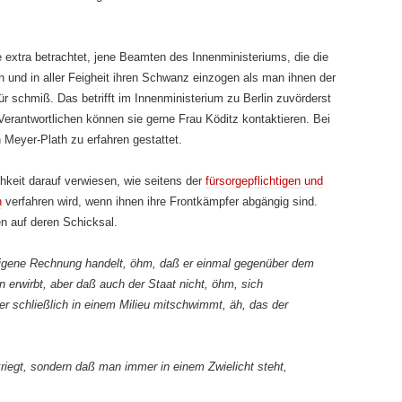
e extra betrachtet, jene Beamten des Innenministeriums, die die
 und in aller Feigheit ihren Schwanz einzogen als man ihnen der
r schmiß. Das betrifft im Innenministerium zu Berlin zuvörderst
Verantwortlichen können sie gerne Frau Köditz kontaktieren. Bei
n Meyer-Plath zu erfahren gestattet.
chkeit darauf verwiesen, wie seitens der
fürsorgepflichtigen und
n
verfahren wird, wenn ihnen ihre Frontkämpfer abgängig sind.
en auf deren Schicksal.
igene Rechnung handelt, öhm, daß er einmal gegenüber dem
en erwirbt, aber daß auch der Staat nicht, öhm, sich
er schließlich in einem Milieu mitschwimmt, äh, das der
riegt, sondern daß man immer in einem Zwielicht steht,