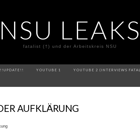
NSU LEAK
fatalist (†) und der Arbeitskreis NSU
!!UPDATE!!
YOUTUBE 1
YOUTUBE 2 (INTERVIEWS FATA
 DER AUFKLÄRUNG
kung