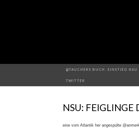
@TAUCHERS BUCH: EINSTIEG NSU 
TWITTER
NSU: FEIGLINGE
eine vom Atlantik her angespülte @anmer