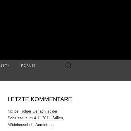
S
Suche
LIST)
FORUM
nach:
LETZTE KOMMENTARE
Nix
bei
Holger Gerlach ist der
Schlüssel zum 4.11.2011. Brillen,
Mädchenschuh, Anmietung