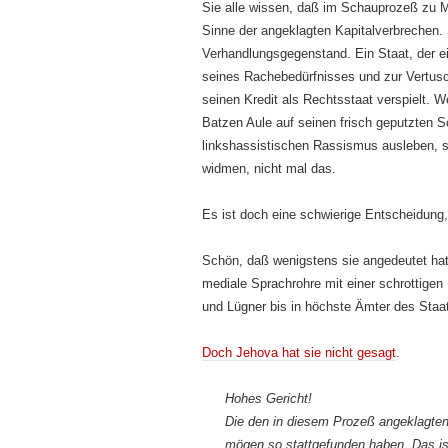
Sie alle wissen, daß im Schauprozeß zu M
Sinne der angeklagten Kapitalverbrechen.
Verhandlungsgegenstand. Ein Staat, der ei
seines Rachebedürfnisses und zur Vertusc
seinen Kredit als Rechtsstaat verspielt. W
Batzen Aule auf seinen frisch geputzten S
linkshassistischen Rassismus ausleben, st
widmen, nicht mal das.
Es ist doch eine schwierige Entscheidung
Schön, daß wenigstens sie angedeutet hat
mediale Sprachrohre mit einer schrottigen
und Lügner bis in höchste Ämter des Staat
Doch Jehova hat sie nicht gesagt
.
Hohes Gericht!
Die den in diesem Prozeß angeklagte
mögen so stattgefunden haben. Das ist 