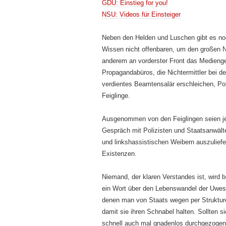
GDU: Einstieg for you!
NSU: Videos für Einsteiger
Neben den Helden und Luschen gibt es noch 
Wissen nicht offenbaren, um den großen N
anderem an vorderster Front das Medienge
Propagandabüros, die Nichtermittler bei d
verdientes Beamtensalär erschleichen, Pol
Feiglinge.
Ausgenommen von den Feiglingen seien jen
Gespräch mit Polizisten und Staatsanwält
und linkshassistischen Weibern auszuliefe
Existenzen.
Niemand, der klaren Verstandes ist, wird
ein Wort über den Lebenswandel der Uwes 
denen man von Staats wegen per Strukture
damit sie ihren Schnabel halten. Sollten s
schnell auch mal gnadenlos durchgezogen. 