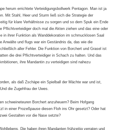
pe herum errichtete Verteidigungsbollwerk Pentagon. Man ist ja
. Mit Stahl, Heer und Sturm ließ sich die Strategie der
eitig für klare Verhältnisse zu sorgen und so dem Spuk ein Ende
die Pflichtverteidiger doch mal die Akten ziehen und das eine oder
se in ihrer Funktion als Wanddekoration im schmucklosen Saal
ue Anwälte und flugs war ein Geständnis da, das wie die
hließlich aller Fehler. Die Funktion von Borchert und Grasel ist
atten die drei Pflichtverteidiger in Schach zu halten. Und das
Ambitionen, ihre Mandantin zu verteidigen sind nahezu
orden, als daß Zschäpe ein Spielball der Mächte war und ist,
 Und die Zugehfrau der Uwes.
den schweineteuren Borchert anzuheuern? Beim Hofgang
zl in einer Prozeßpause diesen Floh ins Ohr gesetzt? Oder hat
e zwei Gestalten vor die Nase setzte?
 Wohllebens. Die haben ihren Mandanten frühzeitig verraten und