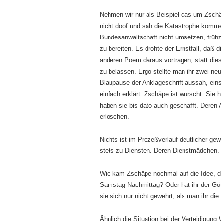
Nehmen wir nur als Beispiel das um Zschä
nicht doof und sah die Katastrophe kommen
Bundesanwaltschaft nicht umsetzen, frühz
zu bereiten. Es drohte der Ernstfall, daß 
anderen Poem daraus vortragen, statt die
zu belassen. Ergo stellte man ihr zwei ne
Blaupause der Anklageschrift aussah, einsc
einfach erklärt. Zschäpe ist wurscht. Sie h
haben sie bis dato auch geschafft. Deren 
erloschen.
Nichts ist im Prozeßverlauf deutlicher gew
stets zu Diensten. Deren Dienstmädchen.
Wie kam Zschäpe nochmal auf die Idee, 
Samstag Nachmittag? Oder hat ihr der Göt
sie sich nur nicht gewehrt, als man ihr di
Ähnlich die Situation bei der Verteidigung