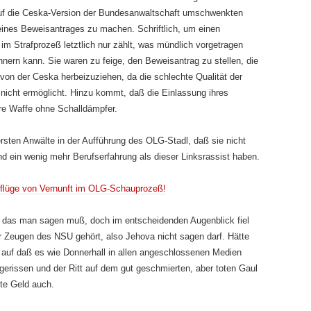
 auf die Ceska-Version der Bundesanwaltschaft umschwenkten
m eines Beweisantrages zu machen. Schriftlich, um einen
im Strafprozeß letztlich nur zählt, was mündlich vorgetragen
ern kann. Sie waren zu feige, den Beweisantrag zu stellen, die
 von der Ceska herbeizuziehen, da die schlechte Qualität der
 nicht ermöglicht. Hinzu kommt, daß die Einlassung ihres
ere Waffe ohne Schalldämpfer.
ersten Anwälte in der Aufführung des OLG-Stadl, daß sie nicht
d ein wenig mehr Berufserfahrung als dieser Linksrassist haben.
flüge von Vernunft im OLG-Schauprozeß!
, das man sagen muß, doch im entscheidenden Augenblick fiel
der Zeugen des NSU gehört, also Jehova nicht sagen darf. Hätte
 auf daß es wie Donnerhall in allen angeschlossenen Medien
 gerissen und der Ritt auf dem gut geschmierten, aber toten Gaul
te Geld auch.