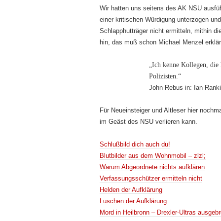
Wir hatten uns seitens des AK NSU ausfüh
einer kritischen Würdigung unterzogen un
Schlapphutträger nicht ermitteln, mithin d
hin, das muß schon Michael Menzel erkläre
„Ich kenne Kollegen, die 
Polizisten.“
John Rebus in: Ian Rank
Für Neueinsteiger und Altleser hier noch
im Geäst des NSU verlieren kann.
Schlußbild dich auch du!
Blutbilder aus dem Wohnmobil – zlzl;
Warum Abgeordnete nichts aufklären
Verfassungsschützer ermitteln nicht
Helden der Aufklärung
Luschen der Aufklärung
Mord in Heilbronn – Drexler-Ultras ausgeb