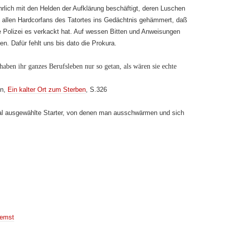
rlich mit den Helden der Aufklärung beschäftigt, deren Luschen
d allen Hardcorfans des Tatortes ins Gedächtnis gehämmert, daß
ie Polizei es verkackt hat. Auf wessen Bitten und Anweisungen
n. Dafür fehlt uns bis dato die Prokura.
haben ihr ganzes Berufsleben nur so getan, als wären sie echte
in,
Ein kalter Ort zum Sterben
, S.326
mal ausgewählte Starter, von denen man ausschwärmen und sich
remst