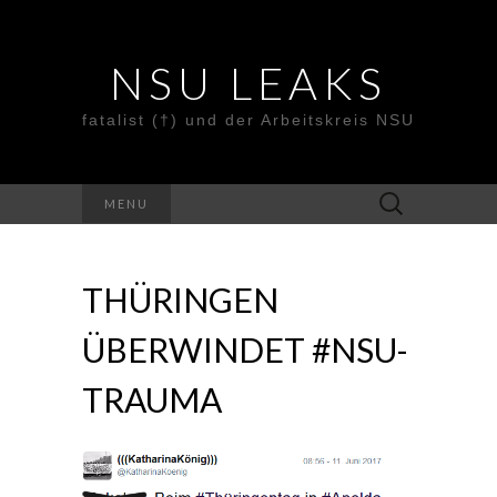
NSU LEAKS
fatalist (†) und der Arbeitskreis NSU
Suche
MENU
nach:
THÜRINGEN
ÜBERWINDET #NSU-
TRAUMA