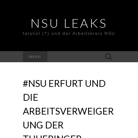
NSU LEAKS
fatalist (†) und der Arbeitskreis NSU
Suche
MENU
nach:
#NSU ERFURT UND
DIE
ARBEITSVERWEIGER
UNG DER