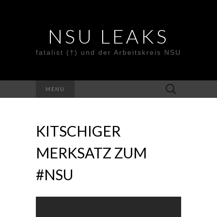
NSU LEAKS
fatalist (†) und der Arbeitskreis NSU
Suche
MENU
nach:
KITSCHIGER
MERKSATZ ZUM
#NSU