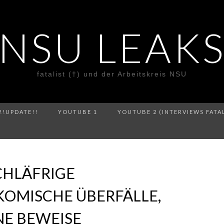
NSU LEAK
fatalist (†) und der Arbeitskreis NSU
!!UPDATE!!
YOUTUBE 1
YOUTUBE 2 (INTERVIEWS FATA
CHLÄFRIGE
KOMISCHE ÜBERFÄLLE,
E BEWEISE