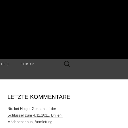
S
Suche
LIST)
FORUM
nach:
LETZTE KOMMENTARE
Nix
bei
Holger Gerlach ist der
Schlüssel zum 4.11.2011. Brillen,
Mädchenschuh, Anmietung