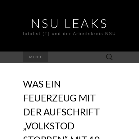
NSU LEAKS
fatalist (†) und der Arbeitskreis NSU
Suche
MENU
nach:
WAS EIN
FEUERZEUG MIT
DER AUFSCHRIFT
„VOLKSTOD