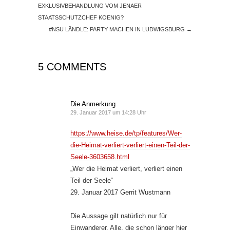
EXKLUSIVBEHANDLUNG VOM JENAER
STAATSSCHUTZCHEF KOENIG?
#NSU LÄNDLE: PARTY MACHEN IN LUDWIGSBURG
→
5 COMMENTS
Die Anmerkung
29. Januar 2017 um 14:28 Uhr
https://www.heise.de/tp/features/Wer-
die-Heimat-verliert-verliert-einen-Teil-der-
Seele-3603658.html
„Wer die Heimat verliert, verliert einen
Teil der Seele“
29. Januar 2017 Gerrit Wustmann
Die Aussage gilt natürlich nur für
Einwanderer. Alle, die schon länger hier