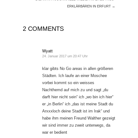
ERKLÄRBÄREN IN ERFURT
→
2 COMMENTS
Wyatt
24. Januar 2017 um 20:47 Uhr
klar gibts No Go areas in allen größeren
Städten. Ich laufe an einer Moschee
vorbei kommt so ein weisses
Nachthemd auf mich zu und sagt „du
darft hier nicht sein“ ich „wo bin ich hier“
er „in Berlin“ ich „das ist meine Stadt du
Arxxxloch deine Stadt ist im Irak“ und
habe ihm meinen Freund Walther gezeigt
wir sind immer zu zweit unterwegs, da
war er bedient