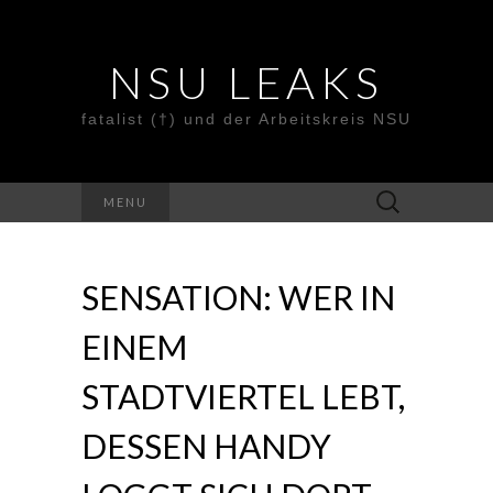
NSU LEAKS
fatalist (†) und der Arbeitskreis NSU
Suche
MENU
nach:
SENSATION: WER IN
EINEM
STADTVIERTEL LEBT,
DESSEN HANDY