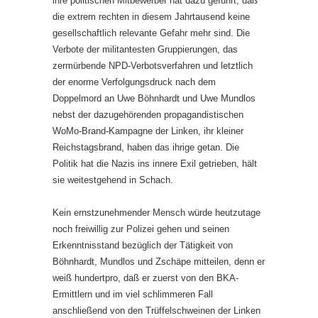
ihre politischen Mitbewerber hat dazu geführt, daß
die extrem rechten in diesem Jahrtausend keine
gesellschaftlich relevante Gefahr mehr sind. Die
Verbote der militantesten Gruppierungen, das
zermürbende NPD-Verbotsverfahren und letztlich
der enorme Verfolgungsdruck nach dem
Doppelmord an Uwe Böhnhardt und Uwe Mundlos
nebst der dazugehörenden propagandistischen
WoMo-Brand-Kampagne der Linken, ihr kleiner
Reichstagsbrand, haben das ihrige getan. Die
Politik hat die Nazis ins innere Exil getrieben, hält
sie weitestgehend in Schach.
Kein ernstzunehmender Mensch würde heutzutage
noch freiwillig zur Polizei gehen und seinen
Erkenntnisstand bezüglich der Tätigkeit von
Böhnhardt, Mundlos und Zschäpe mitteilen, denn er
weiß hundertpro, daß er zuerst von den BKA-
Ermittlern und im viel schlimmeren Fall
anschließend von den Trüffelschweinen der Linken