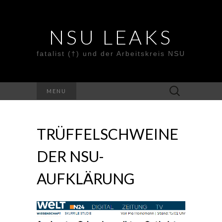
NSU LEAKS
fatalist (†) und der Arbeitskreis NSU
Suche
MENU
nach:
TRÜFFELSCHWEINE
DER NSU-
AUFKLÄRUNG