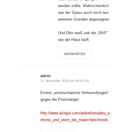
werden sollte. Wahrscheinlich
war der Spass auch noch aus
weiteren Gründen abgesegnet.
Und Otto weiß seit der „RAF“
wie der Hase läuft.
ANTWORTEN
admin
21. November 2016 um 19:04 Uhr
Erneut „unverschaemte Verleumdungen“
gegen die Preistraeger:
http://www.achgut.com/artikel/amadeu_a
ntonio_und_stern_die_maerchenchronik