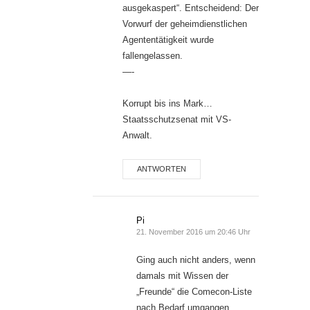
ausgekaspert“. Entscheidend: Der
Vorwurf der geheimdienstlichen
Agententätigkeit wurde
fallengelassen.
—-
Korrupt bis ins Mark…
Staatsschutzsenat mit VS-
Anwalt.
ANTWORTEN
Pi
21. November 2016 um 20:46 Uhr
Ging auch nicht anders, wenn
damals mit Wissen der
„Freunde“ die Comecon-Liste
nach Bedarf umgangen