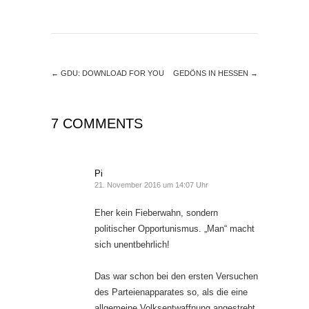
←
GDU: DOWNLOAD FOR YOU
GEDÖNS IN HESSEN
→
7 COMMENTS
Pi
21. November 2016 um 14:07 Uhr
Eher kein Fieberwahn, sondern
politischer Opportunismus. „Man“ macht
sich unentbehrlich!
Das war schon bei den ersten Versuchen
des Parteienapparates so, als die eine
allgemeine Volksentwaffnung angestrebt