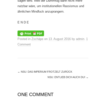
sagen wird. Weil der Dummfug dann nicht mehr
nutzbar wäre, um institutionellen Rassismus und
ähnlichen Mindfuck anzuprangern.
E N D E
Posted in
Zschäpe
on
13. August 2016
by
admin
.
1
Comment
←
NSU: DAS IMPERIUM FROTZELT ZURÜCK
NSU: ENTLIEB DICH AUCH DU!
→
ONE COMMENT