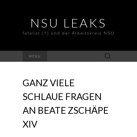
NSU LEAKS
fatalist (†) und der Arbeitskreis NSU
Suche
MENU
nach:
GANZ VIELE
SCHLAUE FRAGEN
AN BEATE ZSCHÄPE
XIV