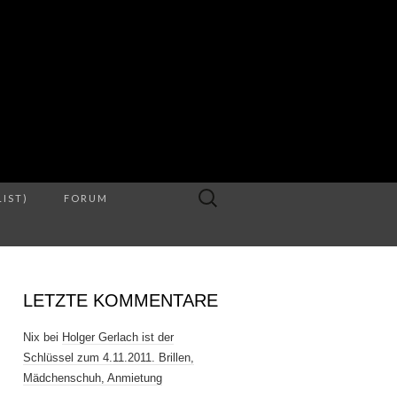
S
Suche
LIST)
FORUM
nach:
LETZTE KOMMENTARE
Nix
bei
Holger Gerlach ist der
Schlüssel zum 4.11.2011. Brillen,
Mädchenschuh, Anmietung