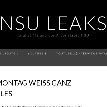
NSU LEAK
fatalist (†) und der Arbeitskreis NSU
!!UPDATE!!
YOUTUBE 1
YOUTUBE 2 (INTERVIEWS FATA
 MONTAG WEISS GANZ
LLES