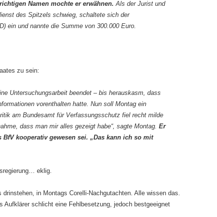
s richtigen Namen mochte er erwähnen.
Als der Jurist und
enst des Spitzels schwieg, schaltete sich der
D) ein und nannte die Summe von 300.000 Euro.
aates zu sein:
 seine Untersuchungsarbeit beendet – bis herauskasm, dass
formationen vorenthalten hatte. Nun soll Montag ein
ritik am Bundesamt für Verfassungsschutz fiel recht milde
nnahme, dass man mir alles gezeigt habe“, sagte Montag.
Er
 BfV kooperativ gewesen sei. „Das kann ich so mit
sregierung… eklig.
s drinstehen, in Montags Corelli-Nachgutachten. Alle wissen das.
als Aufklärer schlicht eine Fehlbesetzung, jedoch bestgeeignet