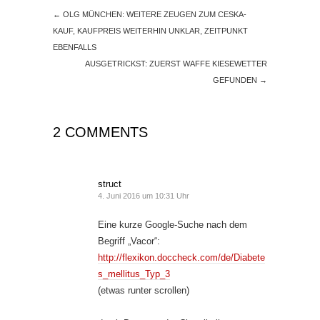
←
OLG MÜNCHEN: WEITERE ZEUGEN ZUM CESKA-
KAUF, KAUFPREIS WEITERHIN UNKLAR, ZEITPUNKT
EBENFALLS
AUSGETRICKST: ZUERST WAFFE KIESEWETTER
GEFUNDEN
→
2 COMMENTS
struct
4. Juni 2016 um 10:31 Uhr
Eine kurze Google-Suche nach dem
Begriff „Vacor“:
http://flexikon.doccheck.com/de/Diabete
s_mellitus_Typ_3
(etwas runter scrollen)