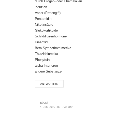
durch Drogen- oder Chemikalien
induziert
Vacor (Rattengift)
Pentamidin
Nikotinsäure
Glukokortikoide
Schilddrüsenhormone
Diazoxid
Beta-Sympathomimetika
Thiaziddiuretika
Phenytoin
alpha-Interferon
andere Substanzen
ANTWORTEN
struct
4. Juni 2016 um 10:34 Uhr