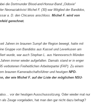
dabei die Dortmunder Blood-and-Honour-Band „Oidoxie“
ler Neonaziaktivist Michel F. (30) war Mitglied der Bandidos,
issar a. D. den Chicanos anschloss.
Michel F. wird von
feld gerechnet.
seit Jahren im braunen Sumpf der Region bewegt, hatte mit
eine Gruppe von Bandidos aus Kassel und Leverkusen am
olliert wurde, war auch Stephan L. aus Hannoversch Münden
r Jahren immer wieder aufgefallen. Damals stand er in enger
 verbotenen Freiheitlichen Arbeiterpartei (FAP). Zu einem
dem braunen Kameradschaftsführer und heutigen
NPD-
n, der wie Michel F. auf der Liste der möglichen NSU-
also… vor der heutigen Ausschusssitzung. Oder wieder mal nur
n als Zeuge vorgeladen, hat man den gar nicht dazu befragt?