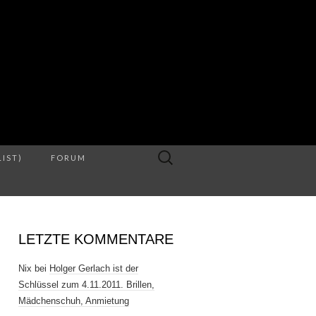
S
Suche
LIST)
FORUM
nach:
LETZTE KOMMENTARE
Nix
bei
Holger Gerlach ist der
Schlüssel zum 4.11.2011. Brillen,
Mädchenschuh, Anmietung