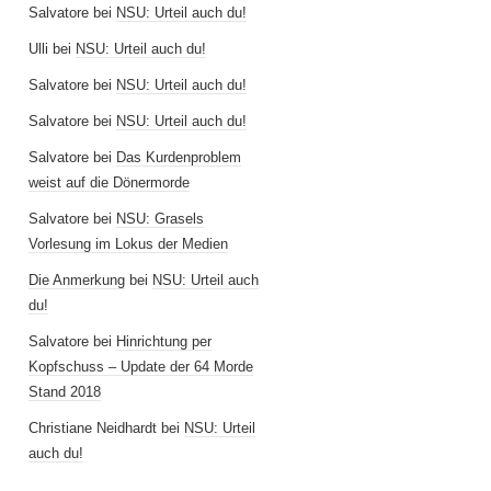
Salvatore
bei
NSU: Urteil auch du!
Ulli
bei
NSU: Urteil auch du!
Salvatore
bei
NSU: Urteil auch du!
Salvatore
bei
NSU: Urteil auch du!
Salvatore
bei
Das Kurdenproblem
weist auf die Dönermorde
Salvatore
bei
NSU: Grasels
Vorlesung im Lokus der Medien
Die Anmerkung
bei
NSU: Urteil auch
du!
Salvatore
bei
Hinrichtung per
Kopfschuss – Update der 64 Morde
Stand 2018
Christiane Neidhardt
bei
NSU: Urteil
auch du!