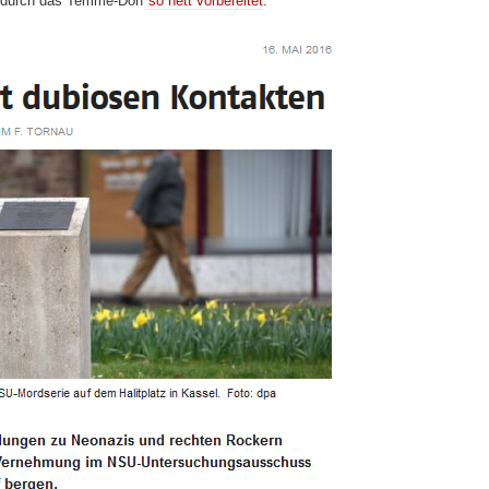
u durch das Temme-Dorf
so nett vorbereitet
: