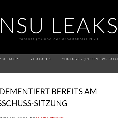
NSU LEAK
fatalist (†) und der Arbeitskreis NSU
!!UPDATE!!
YOUTUBE 1
YOUTUBE 2 (INTERVIEWS FATA
 DEMENTIERT BEREITS AM
SSCHUSS-SITZUNG