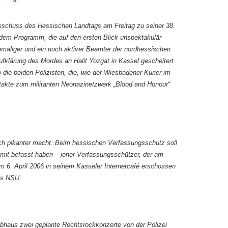
chuss des Hessischen Landtags am Freitag zu seiner 38.
f dem Programm, die auf den ersten Blick unspektakulär
maliger und ein noch aktiver Beamter der nordhessischen
 Aufklärung des Mordes an Halit Yozgat in Kassel gescheitert
die beiden Polizisten, die, wie der Wiesbadener Kurier im
ntakte zum militanten Neonazinetzwerk „Blood and Honour“
och pikanter macht: Beim hessischen Verfassungsschutz soll
it befasst haben – jener Verfassungsschützer, der am
am 6. April 2006 in seinem Kasseler Internetcafé erschossen
des NSU.
bhaus zwei geplante Rechtsrockkonzerte von der Polizei