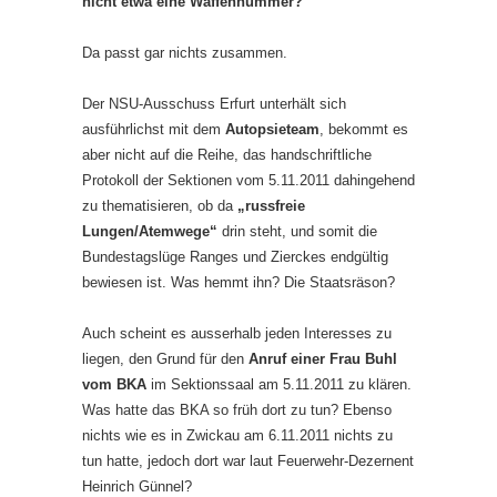
nicht etwa eine Waffennummer?
Da passt gar nichts zusammen.
Der NSU-Ausschuss Erfurt unterhält sich
ausführlichst mit dem
Autopsieteam
, bekommt es
aber nicht auf die Reihe, das handschriftliche
Protokoll der Sektionen vom 5.11.2011 dahingehend
zu thematisieren, ob da
„russfreie
Lungen/Atemwege“
drin steht, und somit die
Bundestagslüge Ranges und Zierckes endgültig
bewiesen ist. Was hemmt ihn? Die Staatsräson?
Auch scheint es ausserhalb jeden Interesses zu
liegen, den Grund für den
Anruf einer Frau Buhl
vom BKA
im Sektionssaal am 5.11.2011 zu klären.
Was hatte das BKA so früh dort zu tun? Ebenso
nichts wie es in Zwickau am 6.11.2011 nichts zu
tun hatte, jedoch dort war laut Feuerwehr-Dezernent
Heinrich Günnel?