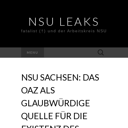
NSU LEAKS
fatalist (†) und der Arbeitskreis NSU
Suche
MENU
nach:
NSU SACHSEN: DAS
OAZ ALS
GLAUBWÜRDIGE
QUELLE FÜR DIE