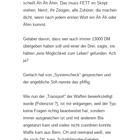
scheiß Äh Äh Ähm. Das muss FETT im Skript
stehen. Nervt, Ihr Zeugen, alle Zuhörer; die machen
dicht, wenn nach jedem ersten Wort ein Äh Äh oder
Ähm kommt.
Gelaber davon, dass wer auch immer 13000 DM
übergeben haben soll und einer der Drei, sagte, sie
hätten „eine Möglichkeit zum Leben“ gefunden. Ach
ja?
Gerlach hat von „Systemcheck“ gesprochen und
der angebliche StA nannte das pfiffig.
Wie nun der „Transport“ der Waffen bewerkstelligt
wurde (Polenzstr.?), ist mir entgangen, weil der Typ
keine Fragen richtig beantwortet hat, sondern
immer ausgewichen ist und mit anderem Bla
angetanzt kam und vieles nicht zuordnen konnte.
Waffe kam aus Bern, CH und niemand weiß, wie
die nach Dtl. kam. Schalldämpfer-Gelaber.