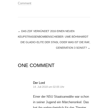
Comment
←
DAS ZDF VERKÜNDET 2016 EINEN NEUEN
KEUPSTRASSENBOMBENSCHIEBER: UWE BÖHNHARDT
DIE GLADIO-ELITE DER STASI, ODER WAS IST DIE RAF,
GENERATION 3 SONST?
→
ONE COMMENT
Der Lord
14. Juli 2018 um 02:05 Uhr
Einer der NSU Staatsanwälte war schon
in seiner Jugend ein Märchenonkel. Das
hat ihn wahrscheinlich für das Theater