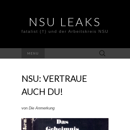
NSU LEAKS
fatalist (†) und der Arbeitskreis NSU
Suche
MENU
nach:
NSU: VERTRAUE
AUCH DU!
von
Die Anmerkung