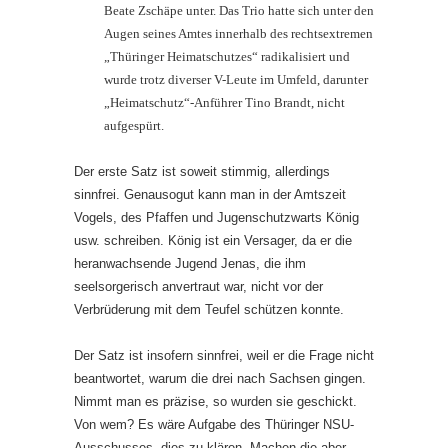
Beate Zschäpe unter. Das Trio hatte sich un­ter den
Augen seines Amtes innerhalb des rechtsextremen
„Thürin­ger Heimatschutzes“ radikalisiert und
wurde trotz diverser V-Leute im Umfeld, darunter
„Heimatschutz“-Anführer Tino Brandt, nicht
aufgespürt.
Der erste Satz ist soweit stimmig, allerdings
sinnfrei. Genausogut kann man in der Amtszeit
Vogels, des Pfaffen und Jugenschutzwarts König
usw. schreiben. König ist ein Versager, da er die
heranwachsende Jugend Jenas, die ihm
seelsorgerisch anvertraut war, nicht vor der
Verbrüderung mit dem Teufel schützen konnte.
Der Satz ist insofern sinnfrei, weil er die Frage nicht
beantwortet, warum die drei nach Sachsen gingen.
Nimmt man es präzise, so wurden sie geschickt.
Von wem? Es wäre Aufgabe des Thüringer NSU-
Ausschusses, dies zu klären. Machen die aber