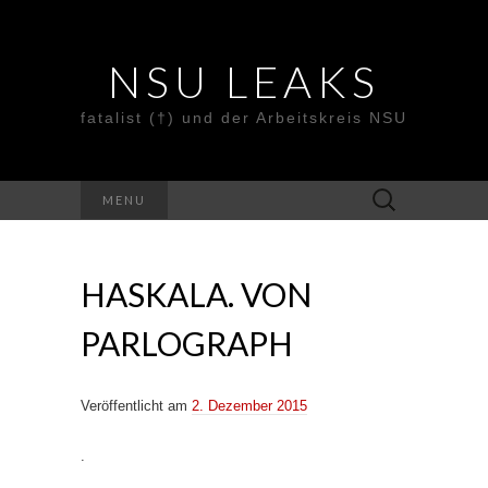
NSU LEAKS
fatalist (†) und der Arbeitskreis NSU
Suche
MENU
nach:
HASKALA. VON
PARLOGRAPH
Veröffentlicht am
2. Dezember 2015
.