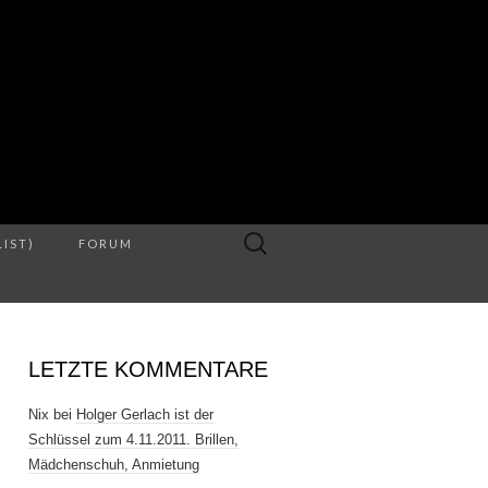
S
Suche
LIST)
FORUM
nach:
LETZTE KOMMENTARE
Nix
bei
Holger Gerlach ist der
Schlüssel zum 4.11.2011. Brillen,
Mädchenschuh, Anmietung