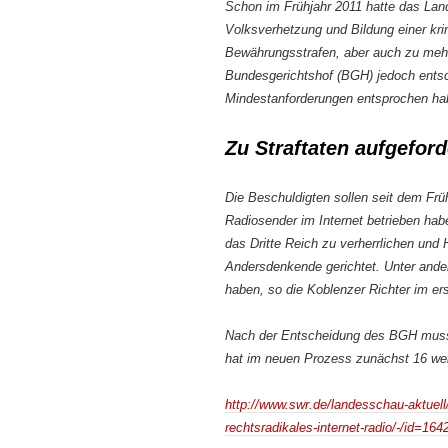
Schon im Frühjahr 2011 hatte das Lan
Volksverhetzung und Bildung einer krim
Bewährungsstrafen, aber auch zu mehrj
Bundesgerichtshof (BGH) jedoch entsc
Mindestanforderungen entsprochen habe
Zu Straftaten aufgeford
Die Beschuldigten sollen seit dem Fr
Radiosender im Internet betrieben hab
das Dritte Reich zu verherrlichen un
Andersdenkende gerichtet. Unter ande
haben, so die Koblenzer Richter im er
Nach der Entscheidung des BGH muss j
hat im neuen Prozess zunächst 16 wei
http://www.swr.de/landesschau-aktuell
rechtsradikales-internet-radio/-/id=16