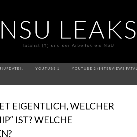
NSU LEAK
fatalist (†) und der Arbeitskreis NSU
!!UPDATE!!
YOUTUBE 1
YOUTUBE 2 (INTERVIEWS FATA
ET EIGENTLICH, WELCHER
HIP“ IST? WELCHE
EN?