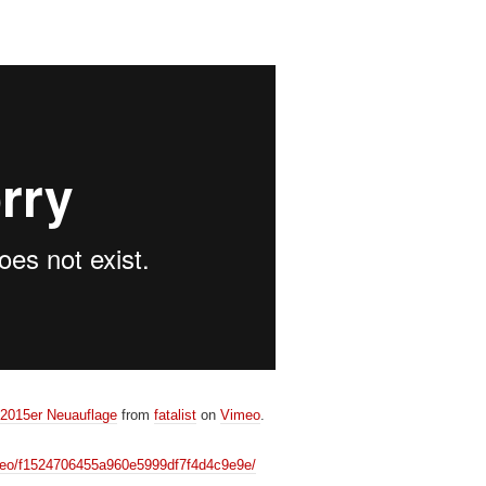
 2015er Neuauflage
from
fatalist
on
Vimeo
.
video/f1524706455a960e5999df7f4d4c9e9e/