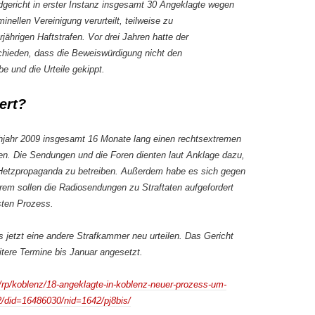
dgericht in erster Instanz insgesamt 30 Angeklagte wegen
inellen Vereinigung verurteilt, teilweise zu
ährigen Haftstrafen. Vor drei Jahren hatte der
hieden, dass die Beweiswürdigung nicht den
 und die Urteile gekippt.
ert?
ühjahr 2009 insgesamt 16 Monate lang einen rechtsextremen
en. Die Sendungen und die Foren dienten laut Anklage dazu,
d Hetzpropaganda zu betreiben. Außerdem habe es sich gegen
rem sollen die Radiosendungen zu Straftaten aufgefordert
sten Prozess.
etzt eine andere Strafkammer neu urteilen. Das Gericht
tere Termine bis Januar angesetzt.
/rp/koblenz/18-angeklagte-in-koblenz-neuer-prozess-um-
42/did=16486030/nid=1642/pj8bis/