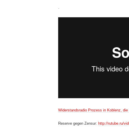
.
Widerstandsradio Prozess in Koblenz, die
Reserve gegen Zensur:
http://rutube.ru/