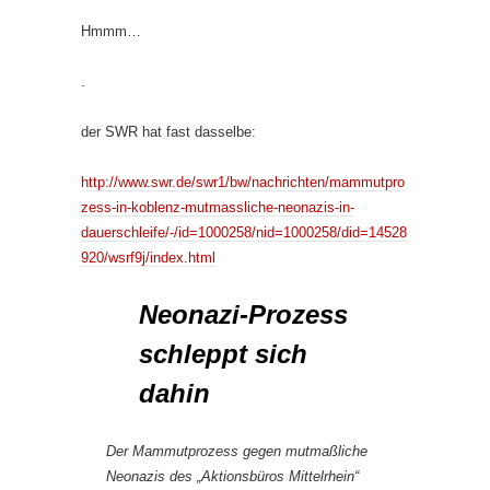
Hmmm…
.
der SWR hat fast dasselbe:
http://www.swr.de/swr1/bw/nachrichten/mammutpro
zess-in-koblenz-mutmassliche-neonazis-in-
dauerschleife/-/id=1000258/nid=1000258/did=14528
920/wsrf9j/index.html
Neonazi-Prozess
schleppt sich
dahin
Der Mammutprozess gegen mutmaßliche
Neonazis des „Aktionsbüros Mittelrhein“