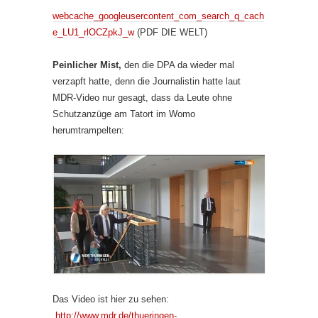
webcache_googleusercontent_com_search_q_cach
e_LU1_rlOCZpkJ_w
(PDF DIE WELT)
Peinlicher Mist,
den die DPA da wieder mal
verzapft hatte, denn die Journalistin hatte laut
MDR-Video nur gesagt, dass da Leute ohne
Schutzanzüge am Tatort im Womo
herumtrampelten:
Das Video ist hier zu sehen:
http://www.mdr.de/thueringen-