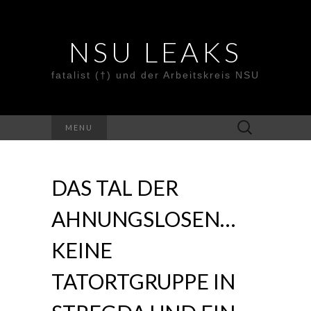
NSU LEAKS
fatalist (†) und der Arbeitskreis NSU
Suche
MENU
nach:
DAS TAL DER
AHNUNGSLOSEN…
KEINE
TATORTGRUPPE IN