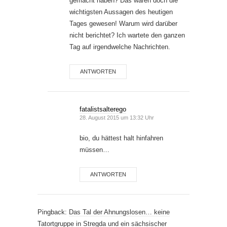
gemacht haben? Das wären doch die
wichtigsten Aussagen des heutigen
Tages gewesen! Warum wird darüber
nicht berichtet? Ich wartete den ganzen
Tag auf irgendwelche Nachrichten.
ANTWORTEN
fatalistsalterego
28. August 2015 um 13:32 Uhr
bio, du hättest halt hinfahren
müssen…
ANTWORTEN
Pingback:
Das Tal der Ahnungslosen… keine
Tatortgruppe in Stregda und ein sächsischer