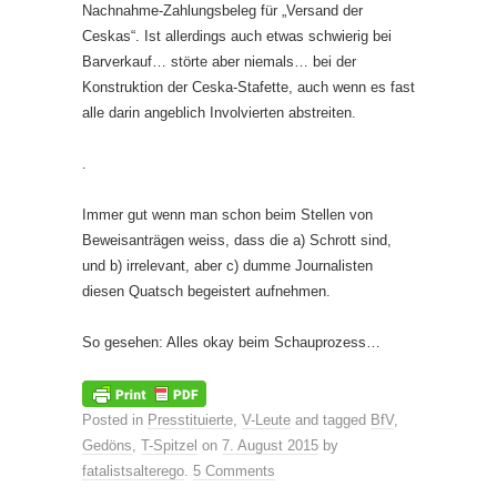
Nachnahme-Zahlungsbeleg für „Versand der
Ceskas“. Ist allerdings auch etwas schwierig bei
Barverkauf… störte aber niemals… bei der
Konstruktion der Ceska-Stafette, auch wenn es fast
alle darin angeblich Involvierten abstreiten.
.
Immer gut wenn man schon beim Stellen von
Beweisanträgen weiss, dass die a) Schrott sind,
und b) irrelevant, aber c) dumme Journalisten
diesen Quatsch begeistert aufnehmen.
So gesehen: Alles okay beim Schauprozess…
Posted in
Presstituierte
,
V-Leute
and tagged
BfV
,
Gedöns
,
T-Spitzel
on
7. August 2015
by
fatalistsalterego
.
5 Comments