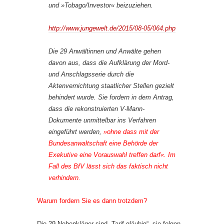
und »Tobago/Investor« beizuziehen.
http://www.jungewelt.de/2015/08-05/064.php
Die 29 Anwältinnen und Anwälte gehen
davon aus, dass die Aufklärung der Mord-
und Anschlagsserie durch die
Aktenvernichtung staatlicher Stellen gezielt
behindert wurde. Sie fordern in dem Antrag,
dass die rekonstruierten V-Mann-
Dokumente unmittelbar ins Verfahren
eingeführt werden,
»ohne dass mit der
Bundesanwaltschaft eine Behörde der
Exekutive eine Vorauswahl treffen darf«. Im
Fall des BfV lässt sich das faktisch nicht
verhindern.
Warum fordern Sie es dann trotzdem?
Die 29 Nebenkläger sind „Tarif-gläubig“, sie folgen