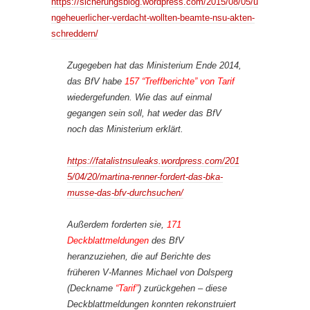
https://sicherungsblog.wordpress.com/2015/08/05/u
ngeheuerlicher-verdacht-wollten-beamte-nsu-akten-
schreddern/
Zugegeben hat das Ministerium Ende 2014,
das BfV habe
157 “Treffberichte” von Tarif
wiedergefunden. Wie das auf einmal
gegangen sein soll, hat weder das BfV
noch das Ministerium erklärt.
https://fatalistnsuleaks.wordpress.com/201
5/04/20/martina-renner-fordert-das-bka-
musse-das-bfv-durchsuchen/
Außerdem forderten sie,
171
Deckblattmeldungen
des BfV
heranzuziehen, die auf Berichte des
früheren V-Mannes Michael von Dolsperg
(Deckname
“Tarif”
) zurückgehen – diese
Deckblattmeldungen konnten rekonstruiert