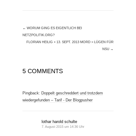
←
WORUM GING ES EIGENTLICH BEI
NETZPOLITIK.ORG?
FLORIAN HEILIG + 13. SEPT. 2013 MORD > LÜGEN FÜR
NSU
→
5 COMMENTS
Pingback:
Doppelt geschreddert und trotzdem
wiedergefunden – Tarif - Der Blogpusher
lothar harold schulte
7. August 2015 um 14:36 Uhr