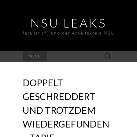
NSU LEAKS
fatalist (†) und der Arbeitskreis NSU
Suche
MENU
nach:
DOPPELT
GESCHREDDERT
UND TROTZDEM
WIEDERGEFUNDEN