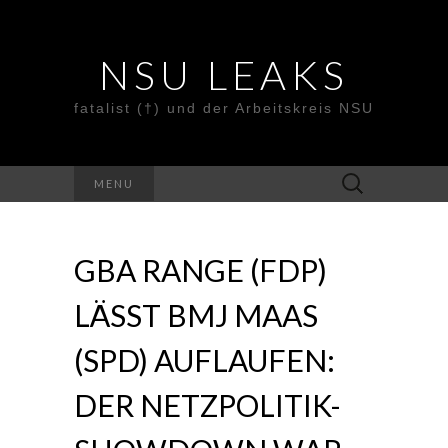
NSU LEAKS
fatalist (†) und der Arbeitskreis NSU
Suche
MENU
nach:
GBA RANGE (FDP)
LÄSST BMJ MAAS
(SPD) AUFLAUFEN:
DER NETZPOLITIK-