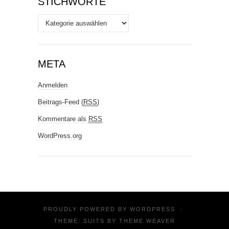
STICHWORTE
Stichworte
META
Anmelden
Beitrags-Feed (
RSS
)
Kommentare als
RSS
WordPress.org
PROUDLY POWERED BY
WORDPRESS
·
THEME: SUITS BY
THEME WEAVER