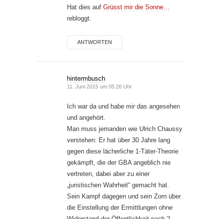
Hat dies auf
Grüsst mir die Sonne…
rebloggt.
ANTWORTEN
hintermbusch
11. Juni 2015 um 05:26 Uhr
Ich war da und habe mir das angesehen
und angehört.
Man muss jemanden wie Ulrich Chaussy
verstehen: Er hat über 30 Jahre lang
gegen diese lächerliche 1-Täter-Theorie
gekämpft, die der GBA angeblich nie
vertreten, dabei aber zu einer
„juristischen Wahrheit“ gemacht hat.
Sein Kampf dagegen und sein Zorn über
die Einstellung der Ermittlungen ohne
Widerstand der Öffentlichkeit nach 2