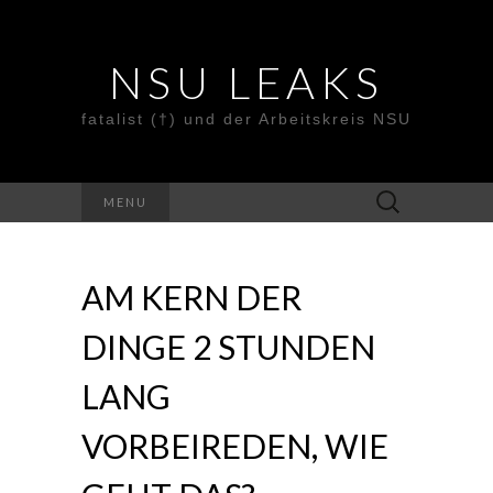
NSU LEAKS
fatalist (†) und der Arbeitskreis NSU
Suche
MENU
nach:
AM KERN DER
DINGE 2 STUNDEN
LANG
VORBEIREDEN, WIE