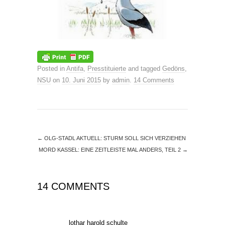
Posted in
Antifa
,
Presstituierte
and tagged
Gedöns
,
NSU
on
10. Juni 2015
by
admin
.
14 Comments
←
OLG-STADL AKTUELL: STURM SOLL SICH VERZIEHEN
MORD KASSEL: EINE ZEITLEISTE MAL ANDERS, TEIL 2
→
14 COMMENTS
lothar harold schulte