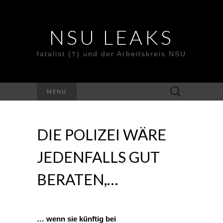
NSU LEAKS
fatalist (†) und der Arbeitskreis NSU
Suche
MENU
nach:
DIE POLIZEI WÄRE
JEDENFALLS GUT
BERATEN,…
… wenn sie künftig bei