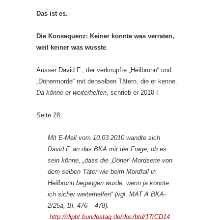
Das ist es.
Die Konsequenz: Keiner konnte was verraten,
weil keiner was wusste
.
Ausser David F., der verknüpfte „Heilbronn“ und
„Dönermorde“ mit denselben Tätern, die er kenne.
Da könne er weiterhelfen,
schrieb er 2010 !
Seite 28:
Mit E-Mail vom 10.03.2010 wandte sich
David F. an das BKA mit der Frage, ob es
sein könne, „dass die ‚Döner‘-Mordserie von
dem selben Täter wie beim Mordfall in
Heilbronn begangen wurde, wenn ja könnte
ich sicher weiterhelfen“ (vgl. MAT A BKA-
2/25a, Bl. 476 – 478).
http://dipbt.bundestag.de/doc/btd/17/CD14