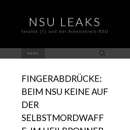
NSU LEAKS
fatalist (†) und der Arbeitskreis NSU
Suche
MENU
nach:
FINGERABDRÜCKE:
BEIM NSU KEINE AUF
DER
SELBSTMORDWAFF