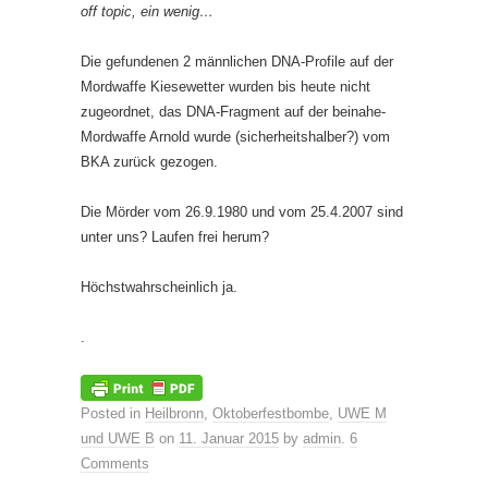
off topic, ein wenig…
Die gefundenen 2 männlichen DNA-Profile auf der
Mordwaffe Kiesewetter wurden bis heute nicht
zugeordnet, das DNA-Fragment auf der beinahe-
Mordwaffe Arnold wurde (sicherheitshalber?) vom
BKA zurück gezogen.
Die Mörder vom 26.9.1980 und vom 25.4.2007 sind
unter uns? Laufen frei herum?
Höchstwahrscheinlich ja.
.
Posted in
Heilbronn
,
Oktoberfestbombe
,
UWE M
und UWE B
on
11. Januar 2015
by
admin
.
6
Comments