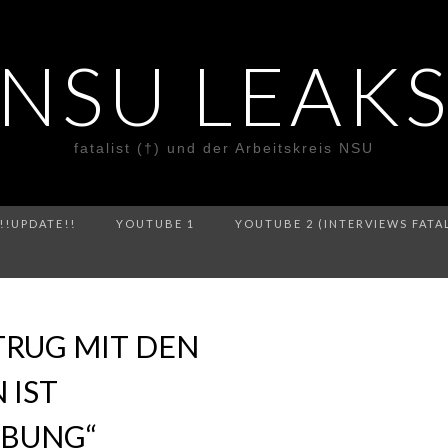
NSU LEAK
fatalist (†) und der Arbeitskreis NSU
!!UPDATE!!
YOUTUBE 1
YOUTUBE 2 (INTERVIEWS FATA
TRUG MIT DEN
 IST
UBUNG“