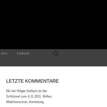
S
Suche
LIST)
FORUM
nach:
LETZTE KOMMENTARE
Nix
bei
Holger Gerlach ist der
Schlüssel zum 4.11.2011. Brillen,
Mädchenschuh, Anmietung