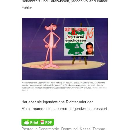
Bekenntnis und Täterwissen, jedoch voller dummer
Fehler.
Hat aber nie irgendwelche Richter oder gar
Mainstreammedien-Journaille irgendwie interessiert.
Posted in
Dönermorde
,
Dortmund
,
Kassel Temme
,