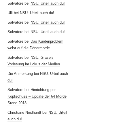
Salvatore
bei
NSU: Urteil auch du!
Ulli
bei
NSU: Urteil auch du!
Salvatore
bei
NSU: Urteil auch du!
Salvatore
bei
NSU: Urteil auch du!
Salvatore
bei
Das Kurdenproblem
weist auf die Dönermorde
Salvatore
bei
NSU: Grasels
Vorlesung im Lokus der Medien
Die Anmerkung
bei
NSU: Urteil auch
du!
Salvatore
bei
Hinrichtung per
Kopfschuss – Update der 64 Morde
Stand 2018
Christiane Neidhardt
bei
NSU: Urteil
auch du!