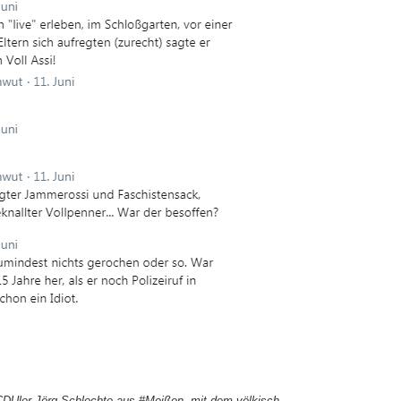
e CDUler Jörg Schlechte aus #Meißen, mit dem völkisch-