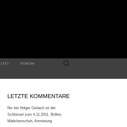
S
Suche
LIST)
FORUM
nach:
LETZTE KOMMENTARE
Nix
bei
Holger Gerlach ist der
Schlüssel zum 4.11.2011. Brillen,
Mädchenschuh, Anmietung