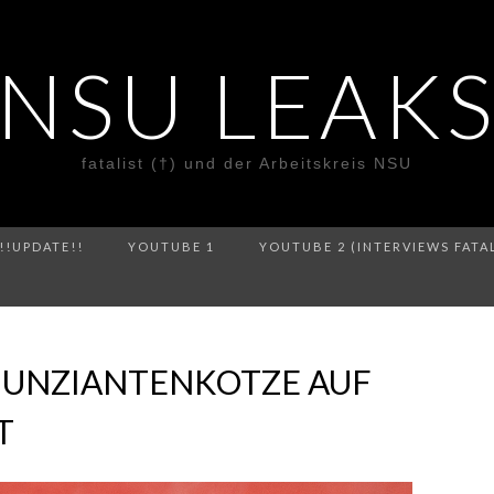
NSU LEAK
fatalist (†) und der Arbeitskreis NSU
!!UPDATE!!
YOUTUBE 1
YOUTUBE 2 (INTERVIEWS FATA
UNZIANTENKOTZE AUF
T