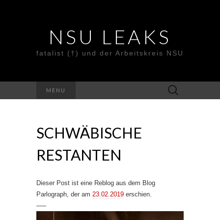
NSU LEAKS
fatalist (†) und der Arbeitskreis NSU
Suche
MENU
nach:
SCHWÄBISCHE
RESTANTEN
Dieser Post ist eine Reblog aus dem Blog
Parlograph, der am
23.02.2019
erschien.
—–