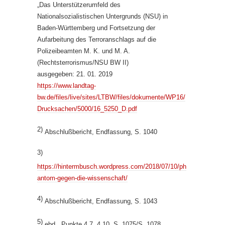
„Das Unterstützerumfeld des
Nationalsozialistischen Untergrunds (NSU) in
Baden-Württemberg und Fortsetzung der
Aufarbeitung des Terroranschlags auf die
Polizeibeamten M. K. und M. A.
(Rechtsterrorismus/NSU BW II)
ausgegeben: 21. 01. 2019
https://www.landtag-
bw.de/files/live/sites/LTBW/files/dokumente/WP16/
Drucksachen/5000/16_5250_D.pdf
2)
Abschlußbericht, Endfassung, S. 1040
3)
https://hintermbusch.wordpress.com/2018/07/10/ph
antom-gegen-die-wissenschaft/
4)
Abschlußbericht, Endfassung, S. 1043
5)
ebd., Punkte 4.7, 4.10, S. 1075/S. 1078