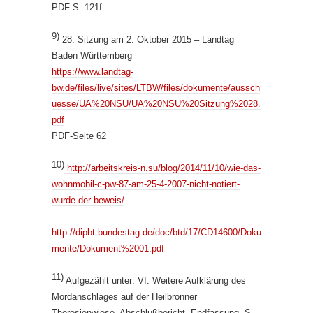
PDF-S. 121f
9)
28. Sitzung am 2. Oktober 2015 – Landtag
Baden Württemberg
https://www.landtag-
bw.de/files/live/sites/LTBW/files/dokumente/aussch
uesse/UA%20NSU/UA%20NSU%20Sitzung%2028.
pdf
PDF-Seite 62
10)
http://arbeitskreis-n.su/blog/2014/11/10/wie-das-
wohnmobil-c-pw-87-am-25-4-2007-nicht-notiert-
wurde-der-beweis/
http://dipbt.bundestag.de/doc/btd/17/CD14600/Doku
mente/Dokument%2001.pdf
11)
Aufgezählt unter: VI. Weitere Aufklärung des
Mordanschlages auf der Heilbronner
Theresienwiese, Abschlußbericht, Endfassung, S.