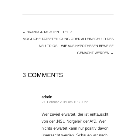
←
BRANDGUTACHTEN – TEIL 3
MÖGLICHE TATBETEILIGUNG ODER ALLEINSCHULD DES
NSU-TRIOS – WIE AUS HYPOTHESEN BEWEISE
GEMACHT WERDEN
→
3 COMMENTS
admin
27. Februar 2019 um 11:55 Uhr
Wer zuviel erwartet, der ist enttäuscht
von der „NSU Nörgelei“ der AfD. Wer
nichts erwartet kann nur positiv davon
überrascht werden. Schauen wir nach