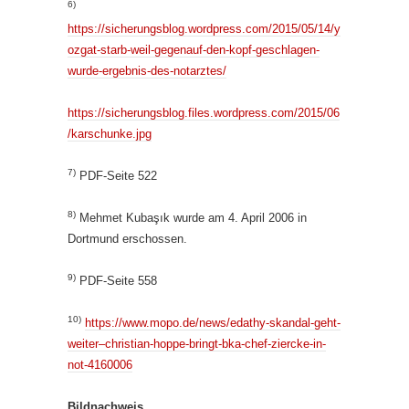
6)
https://sicherungsblog.wordpress.com/2015/05/14/y
ozgat-starb-weil-gegenauf-den-kopf-geschlagen-
wurde-ergebnis-des-notarztes/
https://sicherungsblog.files.wordpress.com/2015/06
/karschunke.jpg
7)
PDF-Seite 522
8)
Mehmet Kubaşık wurde am 4. April 2006 in
Dortmund erschossen.
9)
PDF-Seite 558
10)
https://www.mopo.de/news/edathy-skandal-geht-
weiter–christian-hoppe-bringt-bka-chef-ziercke-in-
not-4160006
Bildnachweis