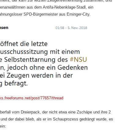
emeint, der kam zur letzten Zeugenvernehmung zusammen, und
senanwältInnen aus dem Antifa-Nebenklage-Stadl, ein
hnungsloser SPD-Bürgermeister aus Eminger-City.
aks.freeforums.net/post/77657/thread
berfall vom Dreierpack, der nicht etwa eine Zschäpe und ihre 2
und der dabei blieb, als er im Schauprozess gedrängt wurde, es
ein: