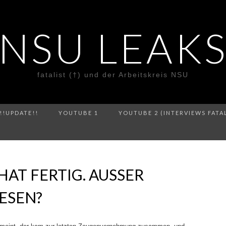
NSU LEAK
fatalist (†) und der Arbeitskreis NSU
!!UPDATE!!
YOUTUBE 1
YOUTUBE 2 (INTERVIEWS FATA
HAT FERTIG. AUSSER
ESEN?