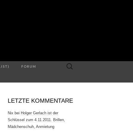
S
Suche
LIST)
FORUM
nach:
LETZTE KOMMENTARE
Nix
bei
Holger Gerlach ist der
Schlüssel zum 4.11.2011. Brillen,
Mädchenschuh, Anmietung