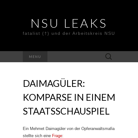
NSU LEAKS
fatalist (†) und der Arbeitskreis NSU
Suche
MENU
nach:
DAIMAGÜLER:
KOMPARSE IN EINEM
STAATSSCHAUSPIEL
Ein Mehmet Daimagüler von der Opferanwaltsmafia
stellte sich eine
Frage
: