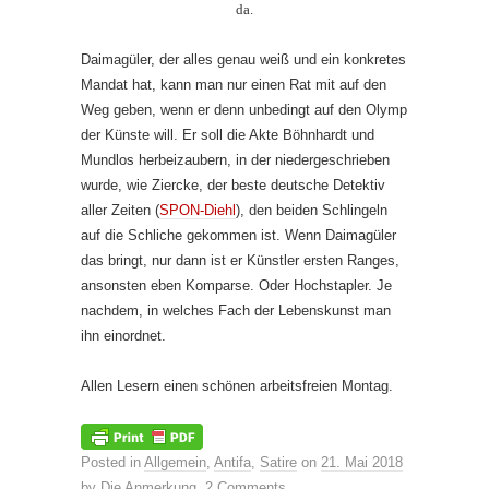
da.
Daimagüler, der alles genau weiß und ein konkretes
Mandat hat, kann man nur einen Rat mit auf den
Weg geben, wenn er denn unbedingt auf den Olymp
der Künste will. Er soll die Akte Böhnhardt und
Mundlos herbeizaubern, in der niedergeschrieben
wurde, wie Ziercke, der beste deutsche Detektiv
aller Zeiten (
SPON-Diehl
), den beiden Schlingeln
auf die Schliche gekommen ist. Wenn Daimagüler
das bringt, nur dann ist er Künstler ersten Ranges,
ansonsten eben Komparse. Oder Hochstapler. Je
nachdem, in welches Fach der Lebenskunst man
ihn einordnet.
Allen Lesern einen schönen arbeitsfreien Montag.
Posted in
Allgemein
,
Antifa
,
Satire
on
21. Mai 2018
by
Die Anmerkung
.
2 Comments