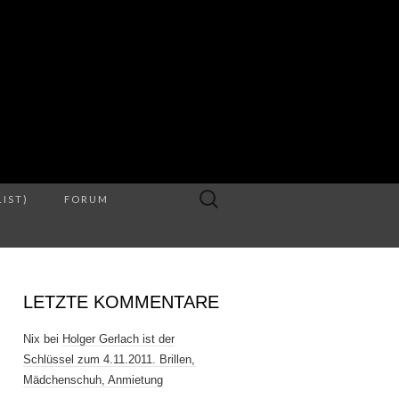
S
Suche
LIST)
FORUM
nach:
LETZTE KOMMENTARE
Nix
bei
Holger Gerlach ist der
Schlüssel zum 4.11.2011. Brillen,
Mädchenschuh, Anmietung