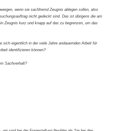
hweigen, wenn sie sachfremd Zeugnis ablegen sollen, also
chungsauftrag nicht gedeckt sind. Das ist übrigens die am
sein Zeugnis kurz und knapp auf das zu begrenzen, um das
e sich eigentlich in der viele Jahre andauernden Arbeit für
beit identifizieren können?
dem Sachverhalt?
 wir sind bei der Fragestellung flexibler als Sie bei den