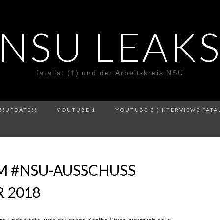
NSU LEAK
fatalist (†) und der Arbeitskreis NSU
!!UPDATE!!
YOUTUBE 1
YOUTUBE 2 (INTERVIEWS FATA
M #NSU-AUSSCHUSS
R 2018