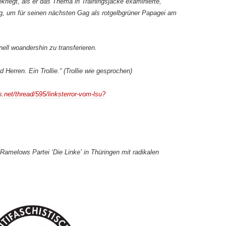
ekriegt, als er das Thema in Trainingsjacke examinierte,
ng, um für seinen nächsten Gag als rotgelbgrüner Papagei am
ell woandershin zu transferieren.
Herren. Ein Trollie.“ (Trollie wie gesprochen)
s.net/thread/595/linksterror-vom-lsu?
 Ramelows Partei ‘Die Linke’ in Thüringen mit radikalen