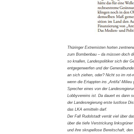
Thüringer Extremisten horten zentner
zum Bombenbau – da müssen doch die
so knallen, Landespolitiker sich der G
entgegenwerfen und der Generalbundes
an sich ziehen, oder? Nicht so im rot-
wenn die Ertappten ins „Antifa“-Milieu
Sprecher eines von der Landesregieru
Lobbyvereins ist. Da dauert es dann s
der Landesregierung erste lustlose D
das LKA ermitteln darf.
Der Fall Rudolstadt verrät viel über d
über die tiefe Verstrickung linksgrüne
und ihre skrupellose Bereitschaft, de