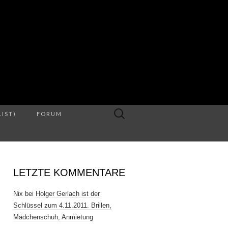
S
Suche
LIST)
FORUM
nach:
LETZTE KOMMENTARE
Nix
bei
Holger Gerlach ist der
Schlüssel zum 4.11.2011. Brillen,
Mädchenschuh, Anmietung