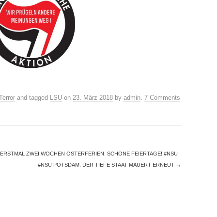
Terror
and tagged
LSU
on
23. März 2018
by
admin
.
7 Comments
D ERSTMAL ZWEI WOCHEN OSTERFERIEN. SCHÖNE FEIERTAGE! #NSU
#NSU POTSDAM: DER TIEFE STAAT MAUERT ERNEUT
→