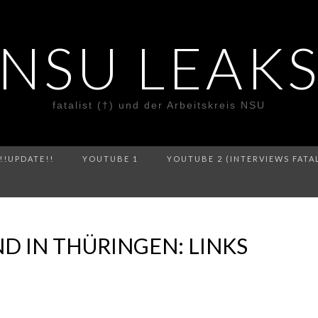
NSU LEAK
fatalist (†) und der Arbeitskreis NSU
!!UPDATE!!
YOUTUBE 1
YOUTUBE 2 (INTERVIEWS FATA
 IN THÜRINGEN: LINKS