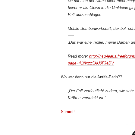
Da hat sich der Dittes nicht mehr eing
bevor er als Clown in die Umkleide gi
Pult aufzuschlagen.
Mobile Bombenwerkstatt, flexibel, schn
—–
„Das war eine Trollie, meine Damen und 
Read more:
http://nsu-leaks.freeforum
page=41#ixzz5AU0FJeDV
Wo war denn nur die Antifa-Patin??
„Der Fall verdeutlicht zudem, wie sehr
Kräften verstrickt ist.“
Stimmt!