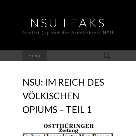
NSU LEAKS
fatalist (†) und der Arbeitskreis NSU
Suche
MENU
nach:
NSU: IM REICH DES
VÖLKISCHEN
OPIUMS – TEIL 1