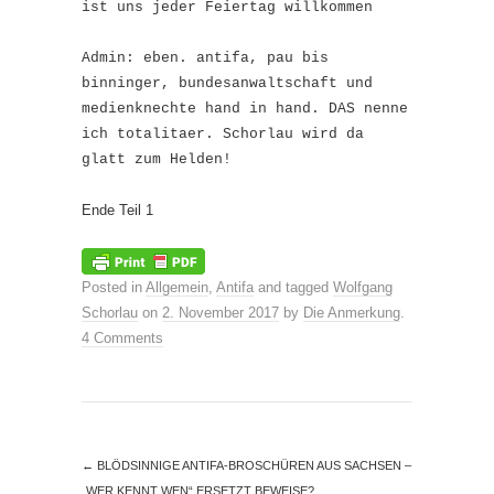
ist uns jeder Feiertag willkommen
Admin: eben. antifa, pau bis
binninger, bundesanwaltschaft und
medienknechte hand in hand. DAS nenne
ich totalitaer. Schorlau wird da
glatt zum Helden!
Ende Teil 1
Posted in
Allgemein
,
Antifa
and tagged
Wolfgang
Schorlau
on
2. November 2017
by
Die Anmerkung
.
4 Comments
←
BLÖDSINNIGE ANTIFA-BROSCHÜREN AUS SACHSEN –
„WER KENNT WEN“ ERSETZT BEWEISE?