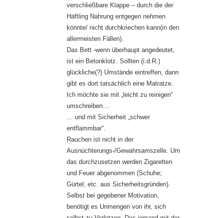
verschließbare Klappe – durch die der
Häftling Nahrung entgegen nehmen
könnte/ nicht durchkriechen kann(in den
allermeisten Fällen).
Das Bett -wenn überhaupt angedeutet,
ist ein Betonklotz. Sollten (i.d.R.)
glückliche(?) Umstände eintreffen, dann
gibt es dort tatsächlich eine Matratze.
Ich möchte sie mit „leicht zu reinigen“
umschreiben…
… und mit Sicherheit „schwer
entflammbar“.
Rauchen ist nicht in der
Ausnüchterungs-/Gewahrsamszelle. Um
das durchzusetzen werden Zigaretten
und Feuer abgenommen (Schuhe;
Gürtel; etc. aus Sicherheitsgründen).
Selbst bei gegebener Motivation,
benötigt es Unmengen von ihr, sich
selbst zu Verletzen. Das jemand mit der