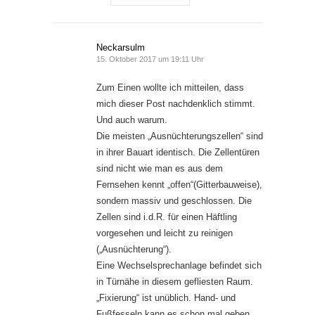
Neckarsulm
15. Oktober 2017 um 19:11 Uhr
Zum Einen wollte ich mitteilen, dass
mich dieser Post nachdenklich stimmt.
Und auch warum.
Die meisten „Ausnüchterungszellen“ sind
in ihrer Bauart identisch. Die Zellentüren
sind nicht wie man es aus dem
Fernsehen kennt „offen“(Gitterbauweise),
sondern massiv und geschlossen. Die
Zellen sind i.d.R. für einen Häftling
vorgesehen und leicht zu reinigen
(„Ausnüchterung“).
Eine Wechselsprechanlage befindet sich
in Türnähe in diesem gefliesten Raum.
„Fixierung“ ist unüblich. Hand- und
Fußfesseln kann es schon mal geben,