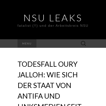
NSU LEAKS
fatalist (†) und der Arbeitskreis NSU
Suche
MENU
nach:
TODESFALL OURY
JALLOH: WIE SICH
DER STAAT VON
ANTIFA UND