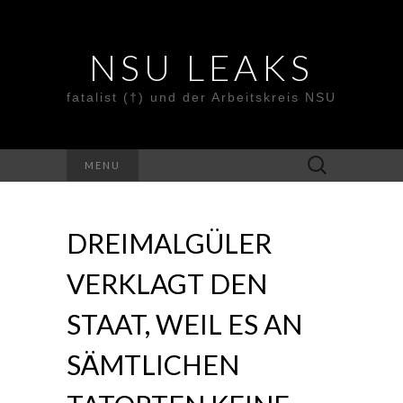
NSU LEAKS
fatalist (†) und der Arbeitskreis NSU
Suche
MENU
nach:
DREIMALGÜLER
VERKLAGT DEN
STAAT, WEIL ES AN
SÄMTLICHEN