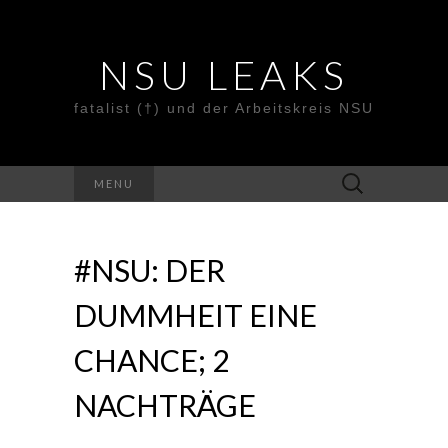
NSU LEAKS
fatalist (†) und der Arbeitskreis NSU
Suche
MENU
nach:
#NSU: DER
DUMMHEIT EINE
CHANCE; 2
NACHTRÄGE